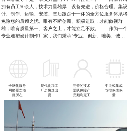
拥有员工50余人，技术力量雄厚，设备先进，价格合理。集设
计、制作、运输、安装、售后跟踪于一体的全方位服务体系将
免除您的后顾之忧。唯有不断创新、积极进取，才能傲视群
雄；唯有质量第一、客户之上，才能立足不败。 作为一个
专业雕塑设计制作厂家，我们秉承"专业、创新、唯美、诚
信"的经营理念，在追求整体与细节完美的同时，力求新颖独
特，不断推陈出新，与客户共同打造一个属于我们的现代生活
空间。我们正在以崭新的面貌，迎接您的到来；以独特的设计
理念，诠释您的思想；以精湛的制作工艺，体现您的精神；以
热情的服务态度，回报您的信赖。 企业目标：弘扬艺术、
出精品、出新品。企业宗旨:诚我们正在以崭新的面貌，迎接您
全球化服务
现代化加工
完善的技术
中央式集成
的到来；以独特的设计理念，诠释您的思想；以精湛的制作工
网络覆盖项
厂房快速出
团队保障产
管控保质保
艺，体现您的精神；以热情的服务态度，回报您的信赖。秦砖
目所在
货
品顺利完工
量
汉瓦的时代已经过去，新世纪的精彩空间需要我们共同创建。