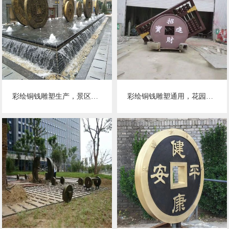
彩绘铜钱雕塑生产，景区案例，景观铜钱雕塑优选
彩绘铜钱雕塑通用，花园小品，铜钱雕塑优价